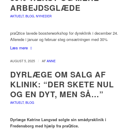
ARBEJDSGLÆDE
AKTUELT
,
BLOG
,
NYHEDER
praQtice lavede boosterworkshop for dyreklinik i december 24.
Allerede i januar og februar steg omsætningen med 30%
Læs mere
/
AUGUST 5, 2025
AF
ANNE
DYRLÆGE OM SALG AF
KLINIK: “DER SKETE NUL
OG EN DYT, MEN SÅ…”
AKTUELT
,
BLOG
Dyrlæge Katrine Langvad solgte sin smådyrsklinik i
Fredensborg med hjælp fra praQtice.