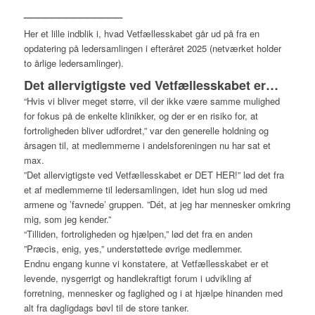
______________
Her et lille indblik i, hvad Vetfællesskabet går ud på fra en
opdatering på ledersamlingen i efteråret 2025 (netværket holder
to årlige ledersamlinger).
Det allervigtigste ved Vetfællesskabet er…
“Hvis vi bliver meget større, vil der ikke være samme mulighed
for fokus på de enkelte klinikker, og der er en risiko for, at
fortroligheden bliver udfordret,” var den generelle holdning og
årsagen til, at medlemmerne i andelsforeningen nu har sat et
max.
”Det allervigtigste ved Vetfællesskabet er DET HER!” lød det fra
et af medlemmerne til ledersamlingen, idet hun slog ud med
armene og ’favnede’ gruppen. ”Dét, at jeg har mennesker omkring
mig, som jeg kender.”
“Tilliden, fortroligheden og hjælpen,” lød det fra en anden
”Præcis, enig, yes,” understøttede øvrige medlemmer.
Endnu engang kunne vi konstatere, at Vetfællesskabet er et
levende, nysgerrigt og handlekraftigt forum i udvikling af
forretning, mennesker og faglighed og i at hjælpe hinanden med
alt fra dagligdags bøvl til de store tanker.