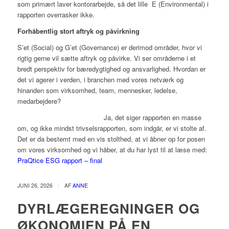
som primært laver kontorarbejde, så det lille E (Environmental) i
rapporten overrasker ikke.
Forhåbentlig stort aftryk og påvirkning
S’et (Social) og G’et (Governance) er derimod områder, hvor vi
rigtig gerne vil sætte aftryk og påvirke. Vi ser områderne i et
bredt perspektiv for bæredygtighed og ansvarlighed. Hvordan er
det vi agerer i verden, i branchen med vores netværk og
hinanden som virksomhed, team, mennesker, ledelse,
medarbejdere?
Ja, det siger rapporten en masse
om, og ikke mindst trivselsrapporten, som indgår, er vi stolte af.
Det er da bestemt med en vis stolthed, at vi åbner op for posen
om vores virksomhed og vi håber, at du har lyst til at læse med:
PraQtice ESG rapport – final
/
JUNI 26, 2026
AF
ANNE
DYRLÆGEREGNINGER OG
ØKONOMIEN PÅ EN