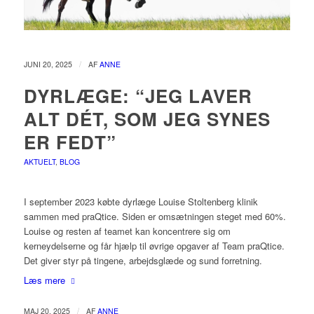
/
JUNI 20, 2025
AF
ANNE
DYRLÆGE: “JEG LAVER
ALT DÉT, SOM JEG SYNES
ER FEDT”
AKTUELT
,
BLOG
I september 2023 købte dyrlæge Louise Stoltenberg klinik
sammen med praQtice. Siden er omsætningen steget med 60%.
Louise og resten af teamet kan koncentrere sig om
kerneydelserne og får hjælp til øvrige opgaver af Team praQtice.
Det giver styr på tingene, arbejdsglæde og sund forretning.
Læs mere
/
MAJ 20, 2025
AF
ANNE