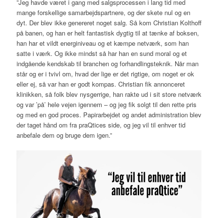
”Jeg havde været i gang med salgsprocessen i lang tid med
mange forskellige samarbejdspartnere, og der skete nul og en
dyt. Der blev ikke genereret noget salg. Så kom Christian Kolthoff
på banen, og han er helt fantastisk dygtig til at tænke af boksen,
han har et vildt energiniveau og et kæmpe netværk, som han
satte i værk. Og ikke mindst så har han en sund moral og et
indgående kendskab til branchen og forhandlingsteknik. Når man
står og er i tvivl om, hvad der lige er det rigtige, om noget er ok
eller ej, så var han er godt kompas. Christian fik annonceret
klinikken, så folk blev nysgerrige, han rakte ud i sit store netværk
og var ’på’ hele vejen igennem – og jeg fik solgt til den rette pris
og med en god proces. Papirarbejdet og andet administration blev
der taget hånd om fra praQtices side, og jeg vil til enhver tid
anbefale dem og bruge dem igen.”