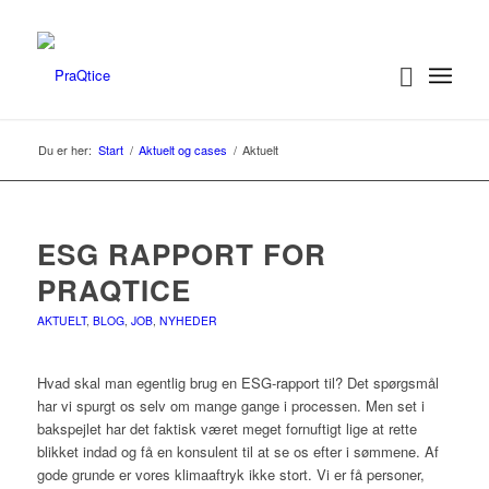
Du er her:
Start
/
Aktuelt og cases
/
Aktuelt
ESG RAPPORT FOR
PRAQTICE
AKTUELT
,
BLOG
,
JOB
,
NYHEDER
Hvad skal man egentlig brug en ESG-rapport til? Det spørgsmål
har vi spurgt os selv om mange gange i processen. Men set i
bakspejlet har det faktisk været meget fornuftigt lige at rette
blikket indad og få en konsulent til at se os efter i sømmene. Af
gode grunde er vores klimaaftryk ikke stort. Vi er få personer,