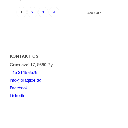
2
3
4
1
Side 1 af 4
KONTAKT OS
Grønnevej 17, 8680 Ry
+45 2145 6579
info@praqtice.dk
Facebook
LinkedIn