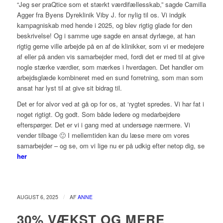
“Jeg ser praQtice som et stærkt værdifællesskab,” sagde Camilla
Agger fra Byens Dyreklinik Viby J. for nylig til os. Vi indgik
kampagniskab med hende i 2025, og blev rigtig glade for den
beskrivelse! Og i samme uge sagde en ansat dyrlæge, at han
rigtig gerne ville arbejde på en af de klinikker, som vi er medejere
af eller på anden vis samarbejder med, fordi det er med til at give
nogle stærke værdier, som mærkes i hverdagen. Det handler om
arbejdsglæde kombineret med en sund forretning, som man som
ansat har lyst til at give sit bidrag til.
Det er for alvor ved at gå op for os, at ‘rygtet spredes. Vi har fat i
noget rigtigt. Og godt. Som både ledere og medarbejdere
efterspørger. Det er vi i gang med at undersøge nærmere. Vi
vender tilbage 🙂 I mellemtiden kan du læse mere om vores
samarbejder – og se, om vi lige nu er på udkig efter netop dig, se
her
/
AUGUST 6, 2025
AF
ANNE
30% VÆKST OG MERE