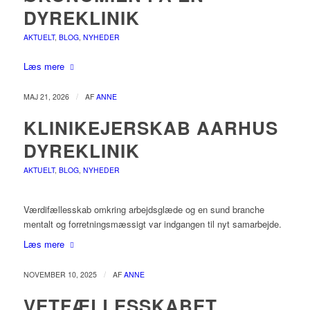
DYREKLINIK
AKTUELT
,
BLOG
,
NYHEDER
Læs mere
/
MAJ 21, 2026
AF
ANNE
KLINIKEJERSKAB AARHUS
DYREKLINIK
AKTUELT
,
BLOG
,
NYHEDER
Værdifællesskab omkring arbejdsglæde og en sund branche
mentalt og forretningsmæssigt var indgangen til nyt samarbejde.
Læs mere
/
NOVEMBER 10, 2025
AF
ANNE
VETFÆLLESSKABET