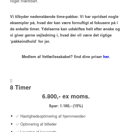
noget mærkbart.
Vi tilbyder nedenstående time-pakker. Vi har opridset nogle
eksempler på, hvad der kan være fornuftigt at fokusere på i
de enkelte timer. Ydelserne kan udskiftes helt efter ønske og
vi giver gerne vejledning i, hvad der vil være det rigtige
‘pakkeindhold’ for jer.
Medlem af Vetfællesskabet? find dine priser
her
.
8 Timer
6.800,- ex moms.
Spar: 1.160,- (15%)
✅ Hastighedsoptimering af hjemmesiden
✅ Optimering af billeder
✅ Levering af keywords