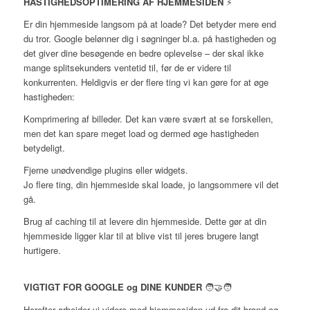
HASTIGHEDSOPTIMERING AF HJEMMESIDEN
⚡
Er din hjemmeside langsom på at loade? Det betyder mere end
du tror. Google belønner dig i søgninger bl.a. på hastigheden og
det giver dine besøgende en bedre oplevelse – der skal ikke
mange splitsekunders ventetid til, før de er videre til
konkurrenten. Heldigvis er der flere ting vi kan gøre for at øge
hastigheden:
Komprimering af billeder. Det kan være svært at se forskellen,
men det kan spare meget load og dermed øge hastigheden
betydeligt.
Fjerne unødvendige plugins eller widgets.
Jo flere ting, din hjemmeside skal loade, jo langsommere vil det
gå.
Brug af caching til at levere din hjemmeside. Dette gør at din
hjemmeside ligger klar til at blive vist til jeres brugere langt
hurtigere.
VIGTIGT FOR GOOGLE og DINE KUNDER
🧑‍🤝‍🧑
Herefter arbejder vi videre med hjemmesiden ud fra dit brand og