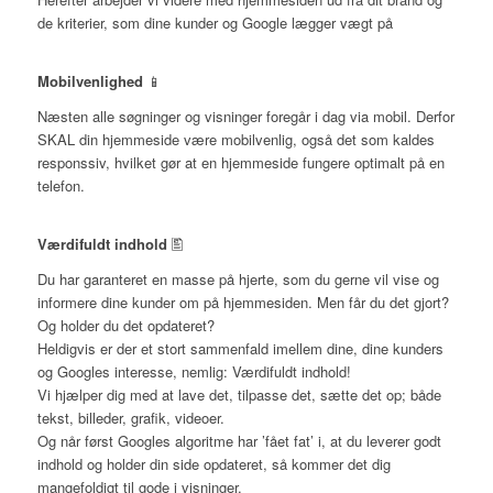
de kriterier, som dine kunder og Google lægger vægt på
Mobilvenlighed
📱
Næsten alle søgninger og visninger foregår i dag via mobil. Derfor
SKAL din hjemmeside være mobilvenlig, også det som kaldes
responssiv, hvilket gør at en hjemmeside fungere optimalt på en
telefon.
Værdifuldt indhold
🖺
Du har garanteret en masse på hjerte, som du gerne vil vise og
informere dine kunder om på hjemmesiden. Men får du det gjort?
Og holder du det opdateret?
Heldigvis er der et stort sammenfald imellem dine, dine kunders
og Googles interesse, nemlig: Værdifuldt indhold!
Vi hjælper dig med at lave det, tilpasse det, sætte det op; både
tekst, billeder, grafik, videoer.
Og når først Googles algoritme har ’fået fat’ i, at du leverer godt
indhold og holder din side opdateret, så kommer det dig
mangefoldigt til gode i visninger.