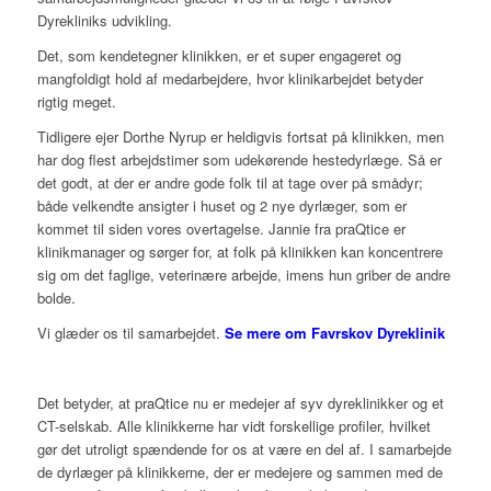
Dyrekliniks udvikling.
Det, som kendetegner klinikken, er et super engageret og
mangfoldigt hold af medarbejdere, hvor klinikarbejdet betyder
rigtig meget.
Tidligere ejer Dorthe Nyrup er heldigvis fortsat på klinikken, men
har dog flest arbejdstimer som udekørende hestedyrlæge. Så er
det godt, at der er andre gode folk til at tage over på smådyr;
både velkendte ansigter i huset og 2 nye dyrlæger, som er
kommet til siden vores overtagelse. Jannie fra praQtice er
klinikmanager og sørger for, at folk på klinikken kan koncentrere
sig om det faglige, veterinære arbejde, imens hun griber de andre
bolde.
Vi glæder os til samarbejdet.
Se mere om Favrskov Dyreklinik
Det betyder, at praQtice nu er medejer af syv dyreklinikker og et
CT-selskab. Alle klinikkerne har vidt forskellige profiler, hvilket
gør det utroligt spændende for os at være en del af. I samarbejde
de dyrlæger på klinikkerne, der er medejere og sammen med de