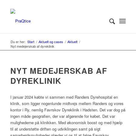
Du er her:
Start
/
Aktuelt og cases
/
Aktuelt
/
Nyt medejerskab af dyreklinik
NYT MEDEJERSKAB AF
DYREKLINIK
I januar 2024 købte vi sammen med Randers Dyrehospital en
klinik, som ligger nogenlunde midtvejs mellem Randers og vores
kontor i Ry, nemlig Favrskov Dyreklinik i Hadsten. Det var dog på
ingen måde geografien, der var afgørende for købet. Det var
mulighederne på klinikken. Med økonomisk boost og med hjælp
til at understøtte driften og udviklingen samt på sigt
samarbejdsmuligheder glæder vi os til at følge Favrskov