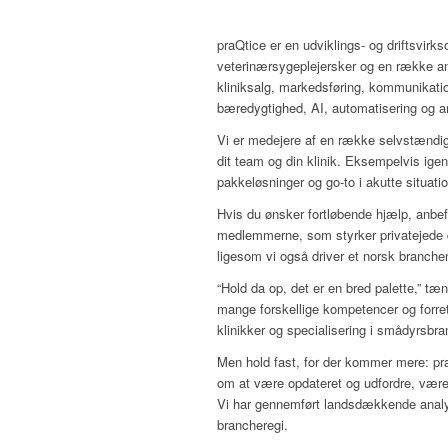
praQtice er en udviklings- og driftsvir
veterinærsygeplejersker og en række andr
kliniksalg, markedsføring, kommunikatio
bæredygtighed, AI, automatisering og a
Vi er medejere af en række selvstændige
dit team og din klinik. Eksempelvis ige
pakkeløsninger og go-to i akutte situatio
Hvis du ønsker fortløbende hjælp, anbefa
medlemmerne, som styrker privatejede dy
ligesom vi også driver et norsk branch
“Hold da op, det er en bred palette,” t
mange forskellige kompetencer og for
klinikker og specialisering i smådyrsbra
Men hold fast, for der kommer mere: pra
om at være opdateret og udfordre, være
Vi har gennemført landsdækkende analy
brancheregi.