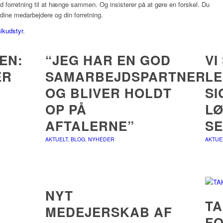
d forretning til at hænge sammen. Og insisterer på at gøre en forskel. Du
 dine medarbejdere og din forretning.
nikudstyr
.
EN:
“JEG HAR EN GOD
VI
ER
SAMARBEJDSPARTNER
LE
OG BLIVER HOLDT
SI
OP PÅ
LØ
AFTALERNE”
SE
AKTUELT
,
BLOG
,
NYHEDER
AKTUE
NYT
TA
MEDEJERSKAB AF
F