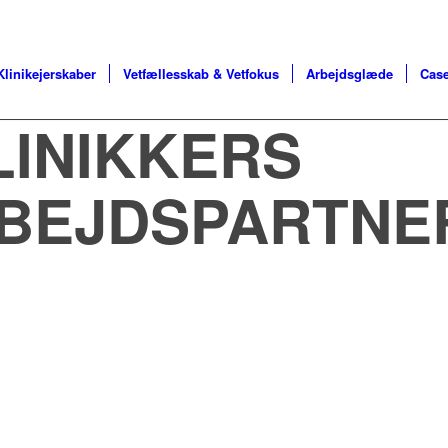
Klinikejerskaber
Vetfællesskab & Vetfokus
Arbejdsglæde
Case
INIKKERS
BEJDSPARTNE