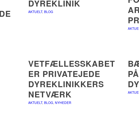
DYREKLINIK
AR
DE
AKTUELT
,
BLOG
PR
AKTUE
VETFÆLLESSKABET
B
ER PRIVATEJEDE
P
DYREKLINIKKERS
DY
NETVÆRK
AKTUE
AKTUELT
,
BLOG
,
NYHEDER