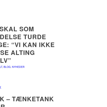
 SKAL SOM
DELSE TURDE
GE: “VI KAN IKKE
SE ALTING
LV”
LT
,
BLOG
,
NYHEDER
K – TÆNKETANK
OR