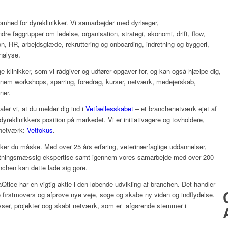
ksomhed for dyreklinikker. Vi samarbejder med dyrlæger,
e faggrupper om ledelse, organisation, strategi, økonomi, drift, flow,
n, HR, arbejdsglæde, rekruttering og onboarding, indretning og byggeri,
nalyse.
 klinikker, som vi rådgiver og udfører opgaver for, og kan også hjælpe dig,
nnem workshops, sparring, foredrag, kurser, netværk, medejerskab,
ner.
ler vi, at du melder dig ind i
Vetfællesskabet
– et branchenetværk ejet af
reklinikkers position på markedet. Vi er initiativagere og tovholdere,
enetværk:
Vetfokus
.
ænker du måske. Med over 25 års erfaring, veterinærfaglige uddannelser,
retningsmæssig ekspertise samt igennem vores samarbejde med over 200
nchen kan dette lade sig gøre.
Qtice har en vigtig aktie i den løbende udvikling af branchen. Det handler
 firstmovers og afprøve nye veje, søge og skabe ny viden og indflydelse.
ser, projekter oog skabt netværk, som er afgørende stemmer i