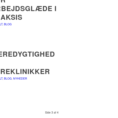
BEJDSGLÆDE I
AKSIS
LT
,
BLOG
ÆREDYGTIGHED
Å
REKLINIKKER
LT
,
BLOG
,
NYHEDER
Side 3 af 4