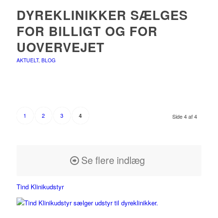
DYREKLINIKKER SÆLGES
FOR BILLIGT OG FOR
UOVERVEJET
AKTUELT
,
BLOG
1
2
3
4
Side 4 af 4
Se flere indlæg
Tind Klinikudstyr