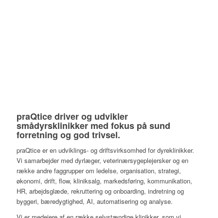
praQtice driver og udvikler
smådyrsklinikker med fokus på sund
forretning og god trivsel.
praQtice er en udviklings- og driftsvirksomhed for dyreklinikker.
Vi samarbejder med dyrlæger, veterinærsygeplejersker og en
række andre faggrupper om ledelse, organisation, strategi,
økonomi, drift, flow, kliniksalg, markedsføring, kommunikation,
HR, arbejdsglæde, rekruttering og onboarding, indretning og
byggeri, bæredygtighed, AI, automatisering og analyse.
Vi er medejere af en række selvstændige klinikker, som vi