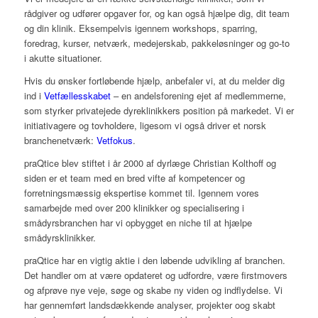
rådgiver og udfører opgaver for, og kan også hjælpe dig, dit team
og din klinik. Eksempelvis igennem workshops, sparring,
foredrag, kurser, netværk, medejerskab, pakkeløsninger og go-to
i akutte situationer.
Hvis du ønsker fortløbende hjælp, anbefaler vi, at du melder dig
ind i
Vetfællesskabet
– en andelsforening ejet af medlemmerne,
som styrker privatejede dyreklinikkers position på markedet. Vi er
initiativagere og tovholdere, ligesom vi også driver et norsk
branchenetværk:
Vetfokus
.
praQtice blev stiftet i år 2000 af dyrlæge Christian Kolthoff og
siden er et team med en bred vifte af kompetencer og
forretningsmæssig ekspertise kommet til. Igennem vores
samarbejde med over 200 klinikker og specialisering i
smådyrsbranchen har vi opbygget en niche til at hjælpe
smådyrsklinikker.
praQtice har en vigtig aktie i den løbende udvikling af branchen.
Det handler om at være opdateret og udfordre, være firstmovers
og afprøve nye veje, søge og skabe ny viden og indflydelse. Vi
har gennemført landsdækkende analyser, projekter oog skabt