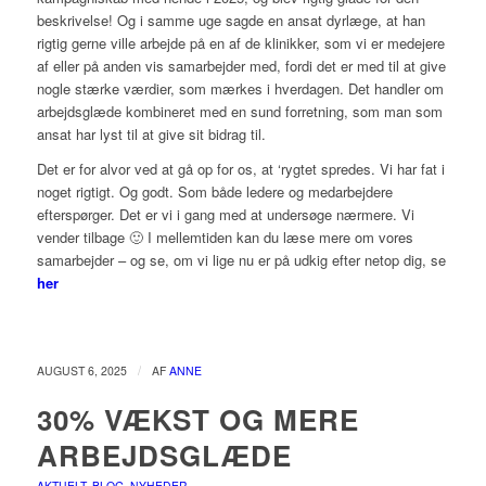
beskrivelse! Og i samme uge sagde en ansat dyrlæge, at han
rigtig gerne ville arbejde på en af de klinikker, som vi er medejere
af eller på anden vis samarbejder med, fordi det er med til at give
nogle stærke værdier, som mærkes i hverdagen. Det handler om
arbejdsglæde kombineret med en sund forretning, som man som
ansat har lyst til at give sit bidrag til.
Det er for alvor ved at gå op for os, at ‘rygtet spredes. Vi har fat i
noget rigtigt. Og godt. Som både ledere og medarbejdere
efterspørger. Det er vi i gang med at undersøge nærmere. Vi
vender tilbage 🙂 I mellemtiden kan du læse mere om vores
samarbejder – og se, om vi lige nu er på udkig efter netop dig, se
her
/
AUGUST 6, 2025
AF
ANNE
30% VÆKST OG MERE
ARBEJDSGLÆDE
AKTUELT
,
BLOG
,
NYHEDER