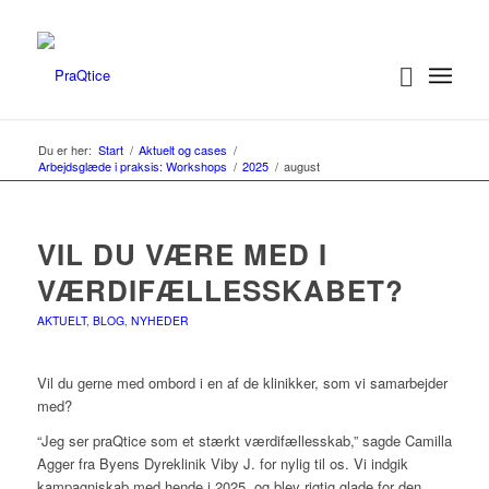
Du er her:
Start
/
Aktuelt og cases
/
Arbejdsglæde i praksis: Workshops
/
2025
/
august
VIL DU VÆRE MED I
VÆRDIFÆLLESSKABET?
AKTUELT
,
BLOG
,
NYHEDER
Vil du gerne med ombord i en af de klinikker, som vi samarbejder
med?
“Jeg ser praQtice som et stærkt værdifællesskab,” sagde Camilla
Agger fra Byens Dyreklinik Viby J. for nylig til os. Vi indgik
kampagniskab med hende i 2025, og blev rigtig glade for den