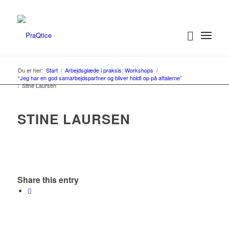
Du er her:
Start
/
Arbejdsglæde i praksis: Workshops
/
“Jeg har en god samarbejdspartner og bliver holdt op på aftalerne”
/
Stine Laursen
STINE LAURSEN
Share this entry