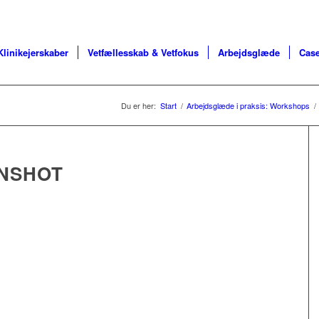
Klinikejerskaber
Vetfællesskab & Vetfokus
Arbejdsglæde
Case
Du er her:
Start
/
Arbejdsglæde i praksis: Workshops
/
NSHOT