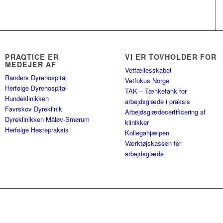
PRAQTICE ER
VI ER TOVHOLDER FOR
MEDEJER AF
Vetfællesskabet
Randers Dyrehospital
Vetfokus Norge
Herfølge Dyrehospital
TAK – Tænketank for
Hundeklinikken
arbejdsglæde i praksis
Favrskov Dyreklinik
Arbejdsglædecertificering af
Dyreklinikken Måløv-Smørum
klinikker
Herfølge Hestepraksis
Kollegahjælpen
Værktøjskassen for
arbejdsglæde