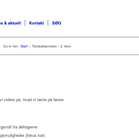
s & aktuelt
Kontakt
SØG
Du er her:
Start
/
Tanduddannelse – 2. teori
i videre på, hvad vi lærte på første
gsmål fra deltagerne
ngsmuligheder (fokus kat)