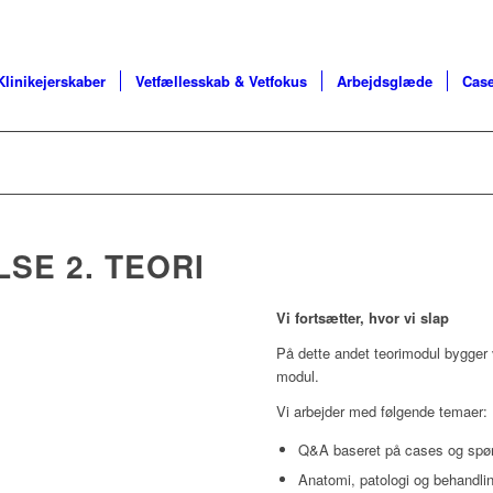
Klinikejerskaber
Vetfællesskab & Vetfokus
Arbejdsglæde
Case
SE 2. TEORI
Vi fortsætter, hvor vi slap
På dette andet teorimodul bygger v
modul.
Vi arbejder med følgende temaer:
Q&A baseret på cases og spør
Anatomi, patologi og behandli