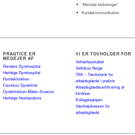
“Mentale blokeringer”
Kundekommunikation
PRAQTICE ER
VI ER TOVHOLDER FOR
MEDEJER AF
Vetfællesskabet
Randers Dyrehospital
Vetfokus Norge
Herfølge Dyrehospital
TAK – Tænketank for
Hundeklinikken
arbejdsglæde i praksis
Favrskov Dyreklinik
Arbejdsglædecertificering af
Dyreklinikken Måløv-Smørum
klinikker
Herfølge Hestepraksis
Kollegahjælpen
Værktøjskassen for
arbejdsglæde