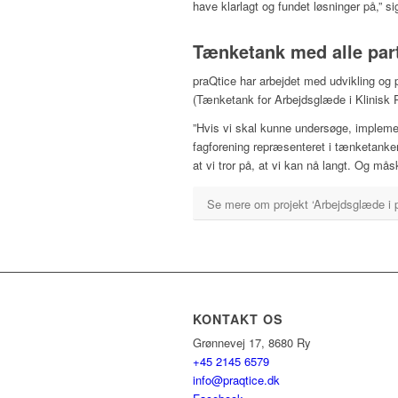
have klarlagt og fundet løsninger på,” sig
Tænketank med alle par
praQtice har arbejdet med udvikling og p
(Tænketank for Arbejdsglæde i Klinisk 
”Hvis vi skal kunne undersøge, impleme
fagforening repræsenteret i tænketanken
at vi tror på, at vi kan nå langt. Og må
Se mere om projekt ‘Arbejdsglæde i p
KONTAKT OS
Grønnevej 17, 8680 Ry
+45 2145 6579
info@praqtice.dk