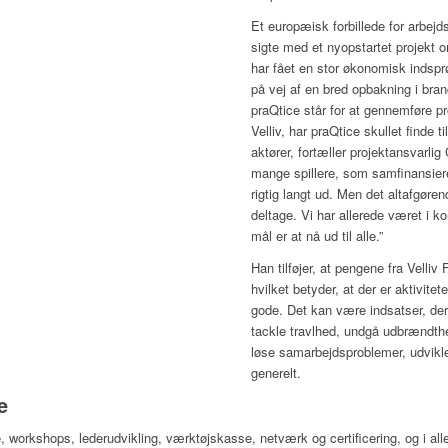
Et europæisk forbillede for arbejd
sigte med et nyopstartet projekt 
har fået en stor økonomisk indsprø
på vej af en bred opbakning i br
praQtice står for at gennemføre proj
Velliv, har praQtice skullet finde
aktører, fortæller projektansvarlig 
mange spillere, som samfinansier
rigtig langt ud. Men det altafgørend
deltage. Vi har allerede været i 
mål er at nå ud til alle.”
Han tilføjer, at pengene fra Velliv
hvilket betyder, at der er aktivite
gode. Det kan være indsatser, de
tackle travlhed, undgå udbrændthe
løse samarbejdsproblemer, udvikle
generelt.
e
 workshops, lederudvikling, værktøjskasse, netværk og certificering, og i al