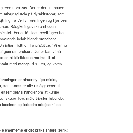
sglæde i praksis. Det er det ultimative
om arbejdsglæde på dyreklinikker, som
jtning fra Velliv Foreningen og hjælpes
anchen. Rådgivningsvirksomheden
ektet. For at få tildelt bevillingen fra
 tilsvarende beløb blandt branchens
Christian Kolthoff fra praQtice: ”Vi er nu
er gennemførelsen. Derfor kan vi nå
e er, at klinikkerne har lyst til at
kontakt med mange klinikker, og vores
 Foreningen er almennyttige midler,
ter, som kommer alle i målgruppen til
r eksempelvis handler om at kunne
d, skabe flow, måle trivslen løbende,
 ledelsen og forbedre arbejdsmiljøet
le elementerne er det praksisnære tænkt