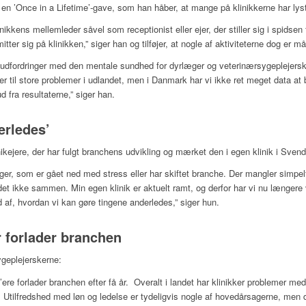
m en ’Once in a Lifetime’-gave, som han håber, at mange på klinikkerne har lyst 
ikkens mellemleder såvel som receptionist eller ejer, der stiller sig i spidsen
tter sig på klinikken,” siger han og tilføjer, at nogle af aktiviteterne dog er må
å udfordringer med den mentale sundhed for dyrlæger og veterinærsygeplejersk
nder til store problemer i udlandet, men i Danmark har vi ikke ret meget data a
d fra resultaterne,” siger han.
erledes’
ikejere, der har fulgt branchens udvikling og mærket den i egen klinik i Sven
er, som er gået ned med stress eller har skiftet branche. Der mangler simpe
 ikke sammen. Min egen klinik er aktuelt ramt, og derfor har vi nu længere ve
 ud af, hvordan vi kan gøre tingene anderledes,” siger hun.
 forlader branchen
ygeplejerskerne:
re forlader branchen efter få år. Overalt i landet har klinikker problemer med
ve. Utilfredshed med løn og ledelse er tydeligvis nogle af hovedårsagerne, men