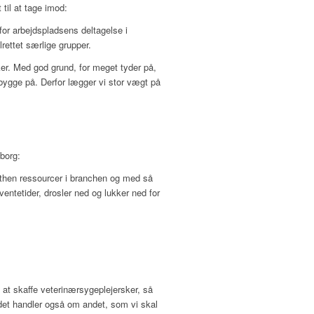
til at tage imod:
 for arbejdspladsens deltagelse i
lrettet særlige grupper.
er. Med god grund, for meget tyder på,
t bygge på. Derfor lægger vi stor vægt på
dborg:
lthen ressourcer i branchen og med så
ntetider, drosler ned og lukker ned for
 at skaffe veterinærsygeplejersker, så
 det handler også om andet, som vi skal