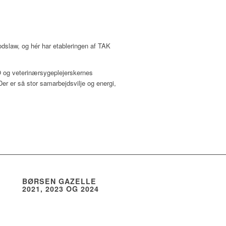
fodslaw, og hér har etableringen af TAK
O og veterinærsygeplejerskernes
er er så stor samarbejdsvilje og energi,
BØRSEN GAZELLE
2021, 2023 OG 2024