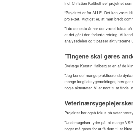
ind. Christian Kolthoff ser projektet so
”Projektet er for ALLE. Det kan være klin
projektet. Vigtigst er, at man bredt commi
”I de seneste år har der været fokus p
at det går i den forkerte retning. Vi ke
analysedelen og tilpasser aktiviteterne u
’Tingene skal gøres and
Dyrlæge Kerstin Halberg er en af de klin
”Jeg kender mange praktiserende dyrlæg
mange langtidssygemeldinger, hænger det
nogle aktiviteter. Vi er nødt til at finde
Veterinærsygeplejersker
Projektet har også fokus på veterinærs
”Undersøgelser tyder på, at mange VSP’e
noget må gøres for at få dem til at bli