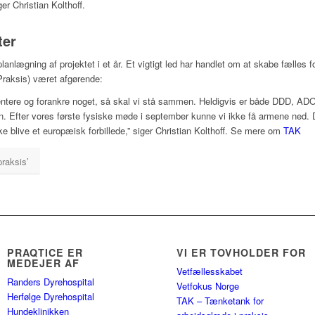
er Christian Kolthoff.
ter
lanlægning af projektet i et år. Et vigtigt led har handlet om at skabe fælles 
Praksis) været afgørende:
ntere og forankre noget, så skal vi stå sammen. Heldigvis er både DDD, AD
. Efter vores første fysiske møde i september kunne vi ikke få armene ned. D
ske blive et europæisk forbillede,” siger Christian Kolthoff. Se mere om
TAK
raksis’
PRAQTICE ER
VI ER TOVHOLDER FOR
MEDEJER AF
Vetfællesskabet
Randers Dyrehospital
Vetfokus Norge
Herfølge Dyrehospital
TAK – Tænketank for
Hundeklinikken