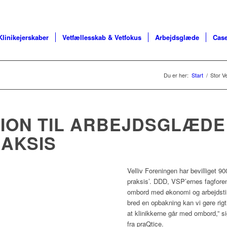
Klinikejerskaber
Vetfællesskab & Vetfokus
Arbejdsglæde
Case
Du er her:
Start
/
Stor V
ION TIL ARBEJDSGLÆDE 
AKSIS
Velliv Foreningen har bevilliget 90
praksis’. DDD, VSP’ernes fagfore
ombord med økonomi og arbejdsti
bred en opbakning kan vi gøre rigt
at klinikkerne går med ombord,” si
fra praQtice.