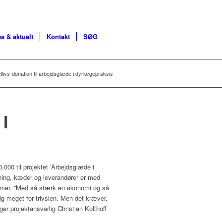
s & aktuelt
Kontakt
SØG
ellivs-donation til arbejdsglæde i dyrlægepraksis
I
0.000 til projektet ’Arbejdsglæde i
ning, kæder og leverandører er med
mer. ”Med så stærk en økonomi og så
ig meget for trivslen. Men det kræver,
ger projektansvarlig Christian Kolthoff