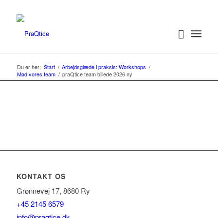
Du er her:
Start
/
Arbejdsglæde i praksis: Workshops
/
Mød vores team
/
praQtice team billede 2026 ny
KONTAKT OS
Grønnevej 17, 8680 Ry
+45 2145 6579
info@praqtice.dk