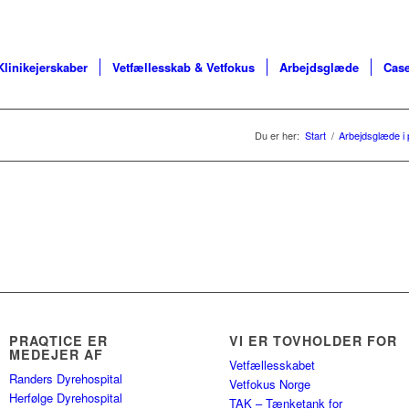
Klinikejerskaber
Vetfællesskab & Vetfokus
Arbejdsglæde
Case
Du er her:
Start
/
Arbejdsglæde i
PRAQTICE ER
VI ER TOVHOLDER FOR
MEDEJER AF
Vetfællesskabet
Randers Dyrehospital
Vetfokus Norge
Herfølge Dyrehospital
TAK – Tænketank for