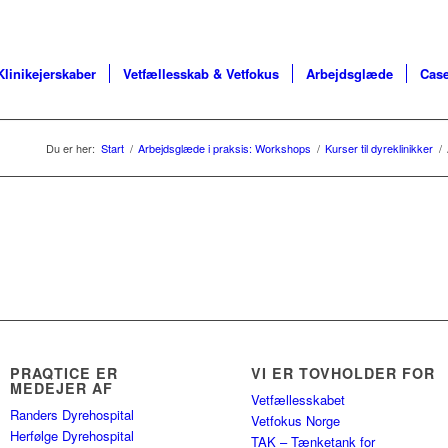
Klinikejerskaber
Vetfællesskab & Vetfokus
Arbejdsglæde
Case
Du er her:
Start
/
Arbejdsglæde i praksis: Workshops
/
Kurser til dyreklinikker
/
PRAQTICE ER
VI ER TOVHOLDER FOR
MEDEJER AF
Vetfællesskabet
Randers Dyrehospital
Vetfokus Norge
Herfølge Dyrehospital
TAK – Tænketank for