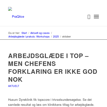
Du er her:
Start
/
Aktuelt og cases
/
Arbejdsglæde i praksis: Workshops
/
2025
/
oktober
ARBEJDSGLÆDE I TOP –
MEN CHEFENS
FORKLARING ER IKKE GOD
NOK
AKTUELT
Husum Dyreklinik fik topscore i trivselsundersøgelse. Se det
samlede resultat og læs om klinikkens tiltag for arbejdsglæde.