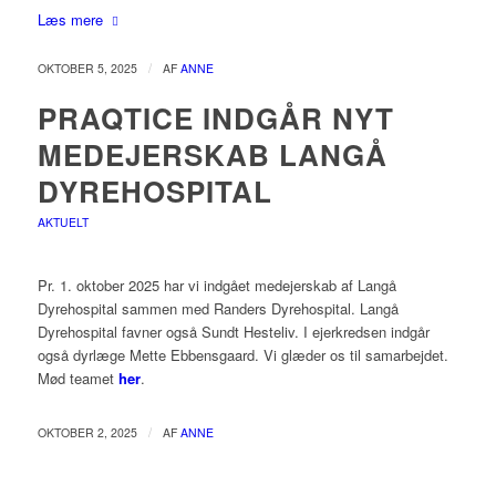
Læs mere
/
OKTOBER 5, 2025
AF
ANNE
PRAQTICE INDGÅR NYT
MEDEJERSKAB LANGÅ
DYREHOSPITAL
AKTUELT
Pr. 1. oktober 2025 har vi indgået medejerskab af Langå
Dyrehospital sammen med Randers Dyrehospital. Langå
Dyrehospital favner også Sundt Hesteliv. I ejerkredsen indgår
også dyrlæge Mette Ebbensgaard. Vi glæder os til samarbejdet.
Mød teamet
her
.
/
OKTOBER 2, 2025
AF
ANNE