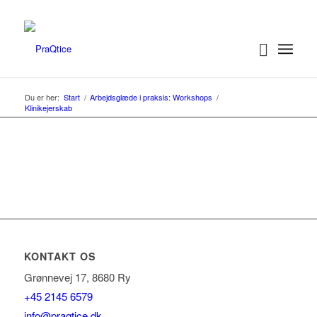
Du er her:
Start
/
Arbejdsglæde i praksis: Workshops
/
Klinikejerskab
KONTAKT OS
Grønnevej 17, 8680 Ry
+45 2145 6579
info@praqtice.dk