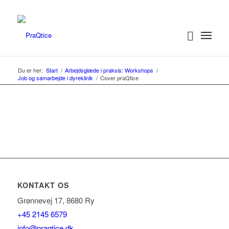
Du er her:
Start
/
Arbejdsglæde i praksis: Workshops
/
Job og samarbejde i dyreklinik
/
Cover praQtice
KONTAKT OS
Grønnevej 17, 8680 Ry
+45 2145 6579
info@praqtice.dk